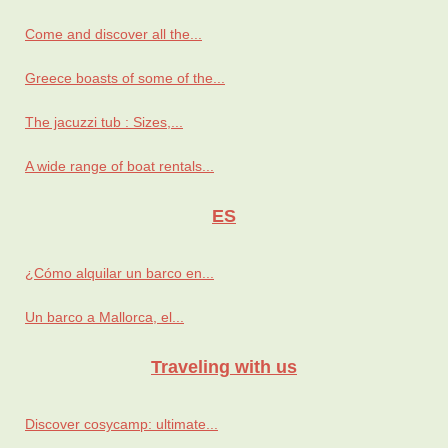
Come and discover all the...
Greece boasts of some of the...
The jacuzzi tub : Sizes,...
A wide range of boat rentals...
ES
¿Cómo alquilar un barco en...
Un barco a Mallorca, el...
Traveling with us
Discover cosycamp: ultimate...