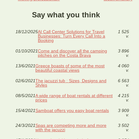
Say what you think
18/12/2025
AI Call Center Solutions for Travel
1 525
Businesses: Turn Every Call Into a
v.
Booking
01/10/2021
Come and discover all the camping
3 896
pitches on the Costa Brava
v.
13/6/2021
Greece boasts of some of the most
4 060
beautiful coastal views
v.
02/6/2021
The jacuzzi tub : Sizes, Designs and
6 563
Styles
v.
08/5/2021
A wide range of boat rentals at different
4 215
prices
v.
15/4/2021
Samboat offers you easy boat rentals
3 909
v.
24/3/2021
Spas are competing more and more
3 502
with the jacuzzi
v.