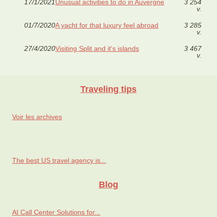
17/1/2021
Unusual activities to do in Auvergne
3 254
v.
01/7/2020
A yacht for that luxury feel abroad
3 285
v.
27/4/2020
Visiting Split and it's islands
3 467
v.
Traveling tips
Voir les archives
The best US travel agency is...
Blog
AI Call Center Solutions for...